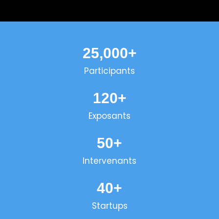
25,000
+
Participants
120
+
Exposants
50
+
Intervenants
40
+
Startups