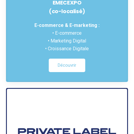
EMECEXPO
(co-localisé)
E-commerce & E-marketing :
• E-commerce
• Marketing Digital
• Croissance Digitale
Découvrir