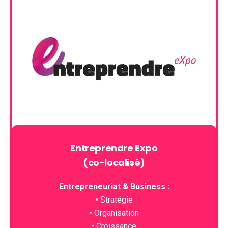
Entreprendre Expo
(co-localisé)
Entrepreneuriat & Business :
• Stratégie
• Organisation
• Croissance