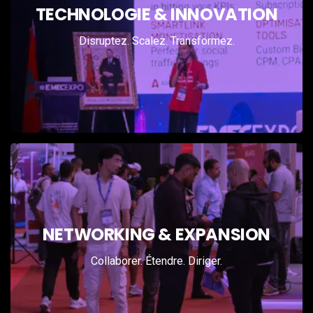
l’Afrique
TECHNOLOGIE & INNOVATION
Showcases IA, Fintech & DeepTech
Disruptez. Scalez. Transformez.
Zones de démonstration startups
Innovations technologiques
Des connexions qui font
grandir
NETWORKING & EXPANSION
Rendez-vous B2B qualifiés
Collaborer. Étendre. Diriger.
Tables rondes écosystème
Forums de partenariats panafricains