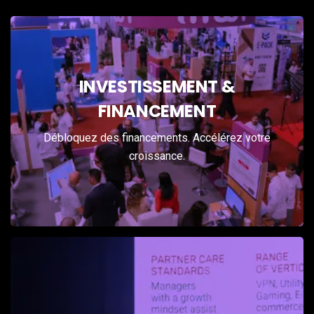
Le capital rencontre
INVESTISSEMENT &
l’innovation
FINANCEMENT
Sessions de matchmaking investisseurs
Débloquez des financements. Accélérez votre
Compétitions de pitch en direct
croissance.
Networking VC & Business Angels
Construire le futur de