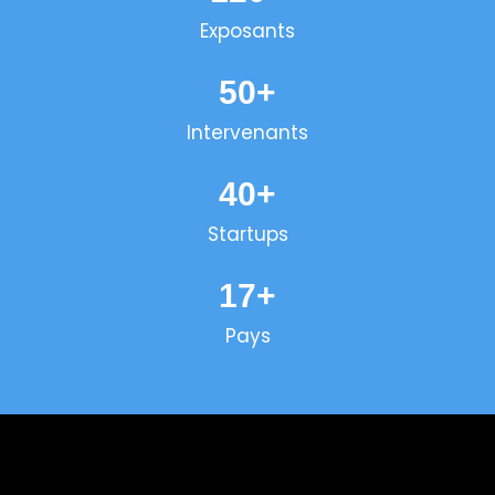
Exposants
50
+
Intervenants
40
+
Startups
17
+
Pays